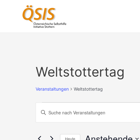
Zum
Inhalt
springen
Veranstaltungen
Weltstottertag
Veranstaltungen
Weltstottertag
Veranstaltungen
Bitte
Schlüsselwort
Suche
eingeben.
und
Suche
Anstehende
Heute
nach