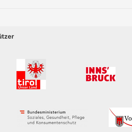
ützer