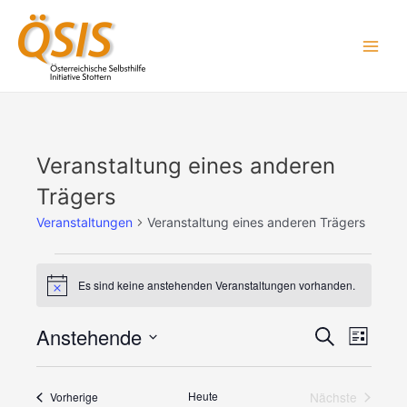
Zum
Main
Inhalt
Men
springen
Veranstaltungen
Veranstaltung eines anderen
Trägers
Veranstaltungen
Veranstaltung eines anderen Trägers
Es sind keine anstehenden Veranstaltungen vorhanden.
Hinweis
Anstehende
Veransta
Veran
Suche
Liste
Ansic
Suche
Datum
Navig
wählen.
und
Veranstaltungen
Heute
Nächste
Vorherige