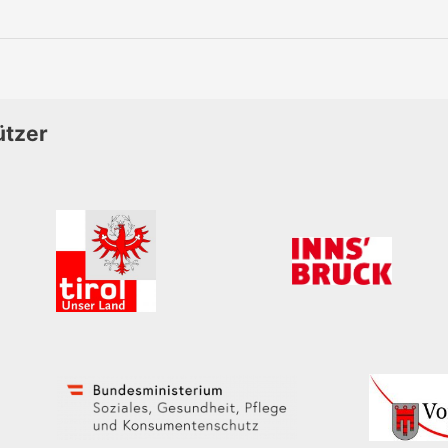
ützer